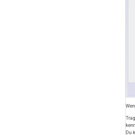
Wenn
Trag
kenn
Du k