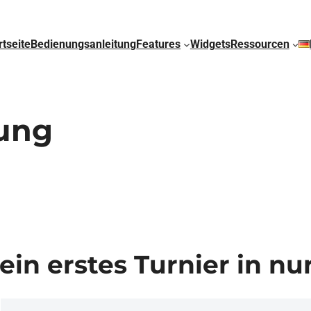
rtseite
Bedienungsanleitung
Features
Widgets
Ressourcen
ung
ein erstes Turnier in nu