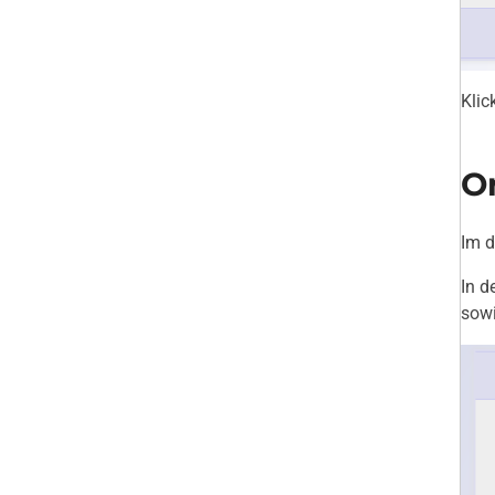
Klic
Or
Im d
In d
sowi