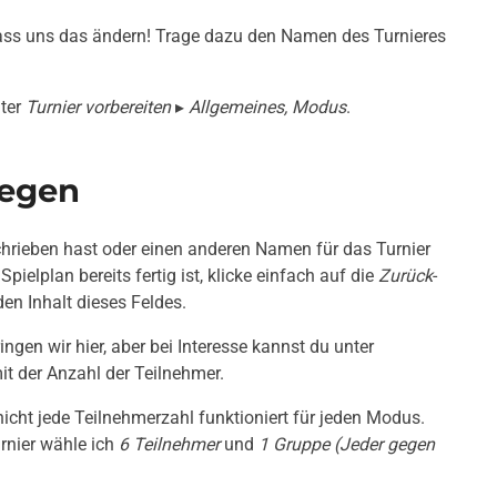
 Lass uns das ändern! Trage dazu den Namen des Turnieres
iter
Turnier vorbereiten
▸
Allgemeines, Modus
.
legen
schrieben hast oder einen anderen Namen für das Turnier
Spielplan bereits fertig ist, klicke einfach auf die
Zurück
-
den Inhalt dieses Feldes.
gen wir hier, aber bei Interesse kannst du unter
mit der Anzahl der Teilnehmer.
ht jede Teilnehmerzahl funktioniert für jeden Modus.
rnier wähle ich
6 Teilnehmer
und
1 Gruppe (Jeder gegen