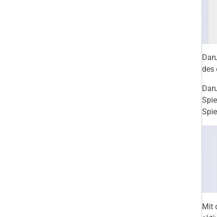
Daru
des 
Daru
Spie
Spie
Mit 