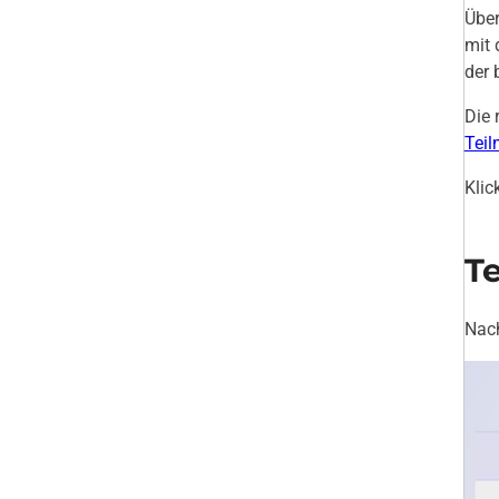
Übe
mit 
der 
Die 
Tei
Klic
T
Nach