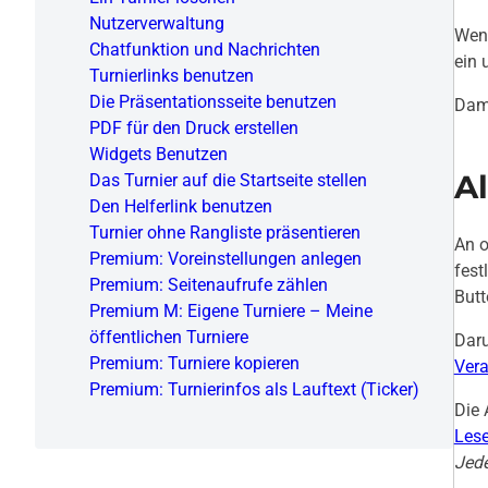
Nutzerverwaltung
Wenn
Chatfunktion und Nachrichten
ein 
Turnierlinks benutzen
Die Präsentationsseite benutzen
Dami
PDF für den Druck erstellen
Widgets Benutzen
A
Das Turnier auf die Startseite stellen
Den Helferlink benutzen
Turnier ohne Rangliste präsentieren
An o
Premium: Voreinstellungen anlegen
fest
Premium: Seitenaufrufe zählen
Butt
Premium M: Eigene Turniere – Meine
öffentlichen Turniere
Daru
Premium: Turniere kopieren
Vera
Premium: Turnierinfos als Lauftext (Ticker)
Die 
Lese
Jed