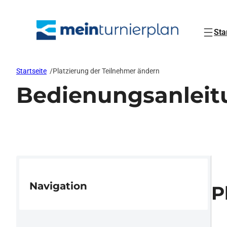
Zum
Inhalt
springen
Sta
Startseite
/
Platzierung der Teilnehmer ändern
Bedienungsanleit
Navigation
P