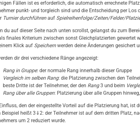
inigen Fällen ist es erforderlich, die automatisch errechnete Pl
nehmer punkt- und torgleich sind und die Entscheidung per Los o
er
Turnier durchführen
auf
Spielreihenfolge/Zeiten/Felder/Platz
 du auf dieser Seite nach unten scrollst, gelangst du zum Bereic
als finales Kriterium zwischen sonst Gleichplatzierten gewertet wi
einem Klick auf
Speichern
werden deine Änderungen gesichert u
erden dir drei verschiedene Ränge angezeigt:
Rang in Gruppe
: der normale Rang innerhalb dieser Gruppe
Vergleich im selben Rang
: die Platzierung zwischen den Teilne
beste Dritte ist der Teilnehmer, der den
Rang
3 und beim
Vergl
Rang über alle Gruppen
: Platzierung über alle Gruppen hinwe
Einfluss, den der eingestellte Vorteil auf die Platzierung hat, is
Beispiel heißt 3⇓2: der Teilnehmer ist auf dem dritten Platz, n
nehmers um 2 reduziert wurde.