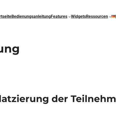
rtseite
Bedienungsanleitung
Features
Widgets
Ressourcen
ung
latzierung der Teilneh