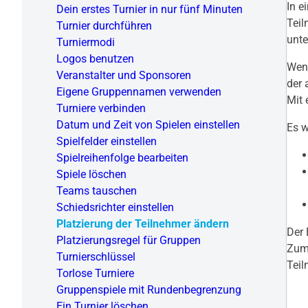
In e
Dein erstes Turnier in nur fünf Minuten
Teil
Turnier durchführen
unt
Turniermodi
Logos benutzen
Wenn
Veranstalter und Sponsoren
der 
Eigene Gruppennamen verwenden
Mit 
Turniere verbinden
Datum und Zeit von Spielen einstellen
Es w
Spielfelder einstellen
Spielreihenfolge bearbeiten
Spiele löschen
Teams tauschen
Schiedsrichter einstellen
Platzierung der Teilnehmer ändern
Der 
Platzierungsregel für Gruppen
Zum 
Turnierschlüssel
Teil
Torlose Turniere
Gruppenspiele mit Rundenbegrenzung
Ein Turnier löschen